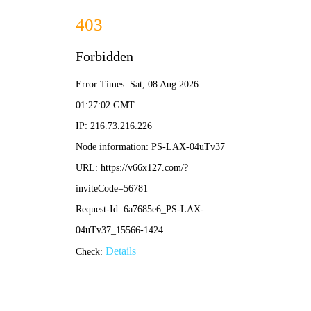
2025澳门原料网1688-
免费公开资料大全
P
R
O
D
U
C
T
油
品
净
化
首页
>
产品中心
>
油品净化
>
滤油机