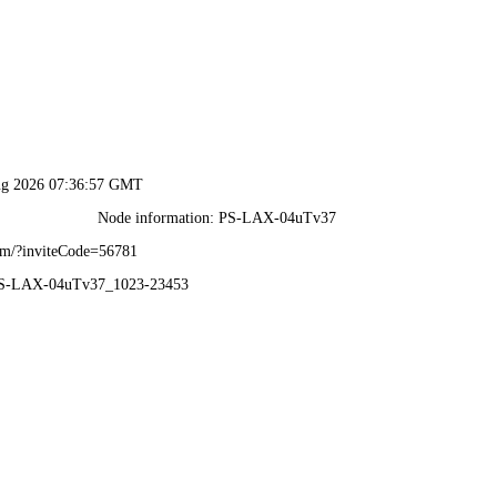
澳门原料网1688-免费公
金属滤芯
替代进口滤芯
气体净化
水处理系列