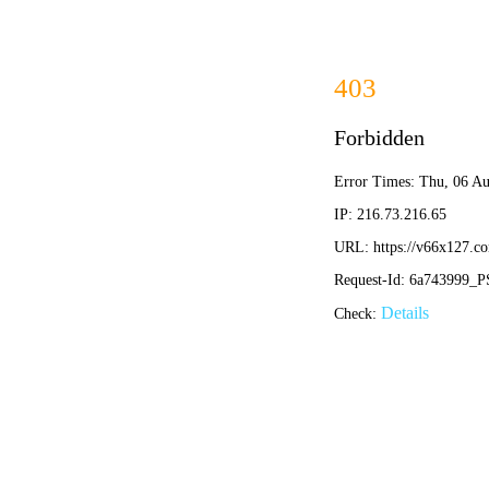
2025
关于泰源
油品净化
P
R
O
D
U
C
T
产
品
中
心